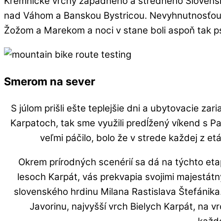
Kremnické vrchy západného a stredného Slovenska 
nad Váhom a Banskou Bystricou. Nevyhnutnosťou b
Žožom a Marekom a noci v stane boli aspoň tak ps
Smerom na sever
S júlom prišli ešte teplejšie dni a ubytovacie za
Karpatoch, tak sme využili predĺžený víkend s Pali
veľmi páčilo, bolo že v strede každej z et
Okrem prírodných scenérií sa dá na týchto etap
lesoch Karpát, vás prekvapia svojimi majestátn
slovenského hrdinu Milana Rastislava Štefánika
Javorinu, najvyšší vrch Bielych Karpát, na v