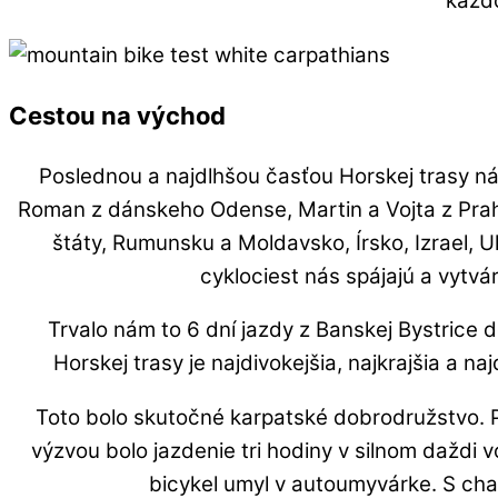
každo
Cestou na východ
Poslednou a najdlhšou časťou Horskej trasy nám
Roman z dánskeho Odense, Martin a Vojta z Prahy 
štáty, Rumunsku a Moldavsko, Írsko, Izrael, 
cyklociest nás spájajú a vytv
Trvalo nám to 6 dní jazdy z Banskej Bystrice 
Horskej trasy je najdivokejšia, najkrajšia a 
Toto bolo skutočné karpatské dobrodružstvo. P
výzvou bolo jazdenie tri hodiny v silnom daždi
bicykel umyl v autoumyvárke. S cha