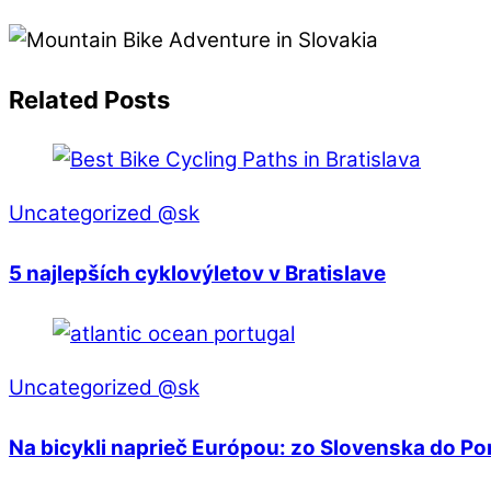
Related Posts
Uncategorized @sk
5 najlepších cyklovýletov v Bratislave
Uncategorized @sk
Na bicykli naprieč Európou: zo Slovenska do Po