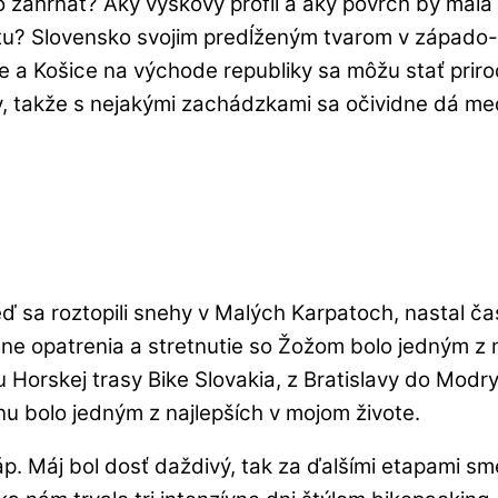
o zahŕňať? Aký výškový profil a aký povrch by mala
istu? Slovensko svojim predĺženým tvarom v západ
e a Košice na východe republiky sa môžu stať prir
ov, takže s nejakými zachádzkami sa očividne dá me
eď sa roztopili snehy v Malých Karpatoch, nastal čas
sne opatrenia a stretnutie so Žožom bolo jedným 
Horskej trasy Bike Slovakia, z Bratislavy do Modry 
u bolo jedným z najlepších v mojom živote.
p. Máj bol dosť daždivý, tak za ďalšími etapami sme