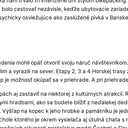
nám trvalo tri intenzívne dni štýlom bikepacking.
olo cestovať nezávisle, keďže ubytovacie zariade
ychicky osviežujúce ako zaslúžené pivká v Banskej 
riadenia mohli opäť otvoriť svoju náruč návštevníko
m a vyrazili na sever. Etapy 2, 3 a 4 Horskej trasy 
áp je možnosť okúpať sa v priehrade. A pri priehrade
ách aj zastaviť na niektorej z kultúrnych atrakcií
ymi hradbami, ako sa budete blížiť z neďalekej de
. Výšľap na kopec k jeho hrobke a pamätníku je jedn
rchole ktorého je okrem vysielača aj útulná chata s