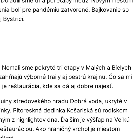
 Doladili sme tri a pol etapy medzi Novým mestom
nia boli pre pandémiu zatvorené. Bajkovanie so
Bystrici.
m. Nemali sme pokryté tri etapy v Malých a Bielych
zahŕňajú výborné traily aj pestrú krajinu. Čo sa mi
 je reštaurácia, kde sa dá aj dobre najesť.
. Ruiny stredovekého hradu Dobrá voda, ukryté v
dinky. Pitoreskná dedinka Košariská sú rodiskom
ým z highlightov dňa. Ďalším je výšľap na Veľkú
 reštauráciou. Ako hraničný vrchol je miestom