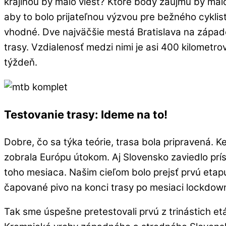
krajinou by malo viesť? Ktoré body záujmu by mal
aby to bolo prijateľnou výzvou pre bežného cykl
vhodné. Dve najväčšie mestá Bratislava na západ
trasy. Vzdialenosť medzi nimi je asi 400 kilometr
týždeň.
Testovanie trasy: Ideme na to!
Dobre, čo sa týka teórie, trasa bola pripravená. K
zobrala Európu útokom. Aj Slovensko zaviedlo prí
toho mesiaca. Našim cieľom bolo prejsť prvú etapu 
čapované pivo na konci trasy po mesiaci lockdown
Tak sme úspešne pretestovali prvú z trinástich etá