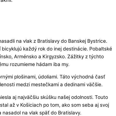
vákmi.
sadli na vlak z Bratislavy do Banskej Bystrice.
bicyklujú každý rok do inej destinácie. Pobaltské
ínsko, Arménsko a Kirgyzsko. Zážitky z týchto
torému rozumieme hádam iba my.
ornými plošinami, údoliami. Táto východná časť
dialenosti medzi mestečkami a dedinami väčšie.
sla aj najväčšiu skúšku našej odolnosti. Touto
tal až v Košiciach po tom, ako som seba aj svoj
nasadol na vlak späť do Bratislavy.