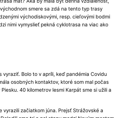
 trasa mať? Aká by mala byť denná vzdialenosť,
o-východnom smere sa zdá na tento typ trasy
odzenými východiskovými, resp. cieľovými bodmi
dzi nimi vymyslieť pekná cyklotrasa na viac ako
 vyraziť. Bolo to v apríli, keď pandémia Covidu
z mála osobných kontaktov, ktoré som mal počas
Piesku. 40 kilometrov lesmi Karpát sme si užili a
 vyrazili začiatkom júna. Prejsť Strážovské a