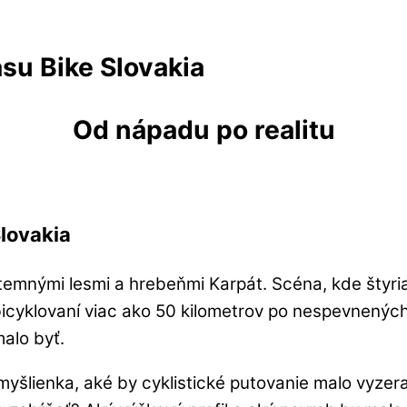
su Bike Slovakia
Od nápadu po realitu
Slovakia
emnými lesmi a hrebeňmi Karpát. Scéna, kde štyria 
o bicyklovaní viac ako 50 kilometrov po nespevnen
malo byť.
myšlienka, aké by cyklistické putovanie malo vyzer