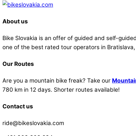
Back
To
About us
Top
Bike Slovakia is an offer of guided and self-guided
one of the best rated tour operators in Bratislava,
Our Routes
Are you a mountain bike freak? Take our
Mountai
780 km in 12 days. Shorter routes available!
Contact us
ride@bikeslovakia.com