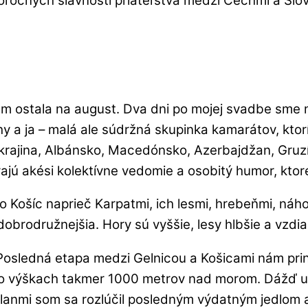
ročných slávností priateľstva medzi Čechmi a Slo
 ostala na august. Dva dni po mojej svadbe sme na
a ja – malá ale súdržná skupinka kamarátov, ktorí 
Ukrajina, Albánsko, Macedónsko, Azerbajdžan, Gruz
árajú akési kolektívne vedomie a osobitý humor, k
do Košíc naprieč Karpatmi, ich lesmi, hrebeňmi, náh
najdobrodružnejšia. Hory sú vyššie, lesy hlbšie a vz
osledná etapa medzi Gelnicou a Košicami nám prinie
 vo výškach takmer 1000 metrov nad morom. Dážď us
lanmi som sa rozlúčil posledným výdatným jedlom a 